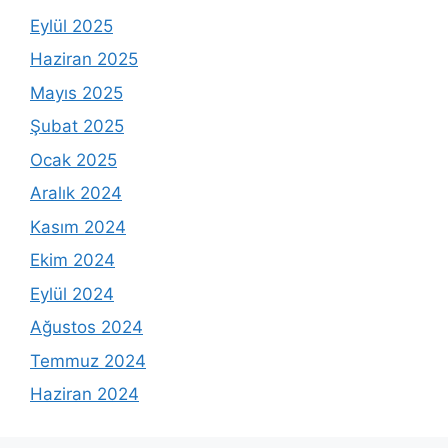
Eylül 2025
Haziran 2025
Mayıs 2025
Şubat 2025
Ocak 2025
Aralık 2024
Kasım 2024
Ekim 2024
Eylül 2024
Ağustos 2024
Temmuz 2024
Haziran 2024