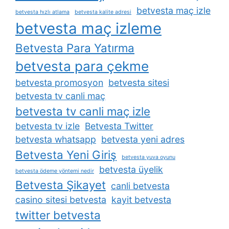
betvesta maç izle
betvesta hızlı atlama
betvesta kalite adresi
betvesta maç izleme
Betvesta Para Yatırma
betvesta para çekme
betvesta promosyon
betvesta sitesi
betvesta tv canli maç
betvesta tv canli maç izle
betvesta tv izle
Betvesta Twitter
betvesta whatsapp
betvesta yeni adres
Betvesta Yeni Giriş
betvesta yuva oyunu
betvesta üyelik
betvesta ödeme yöntemi nedir
Betvesta Şikayet
canli betvesta
casino sitesi betvesta
kayit betvesta
twitter betvesta