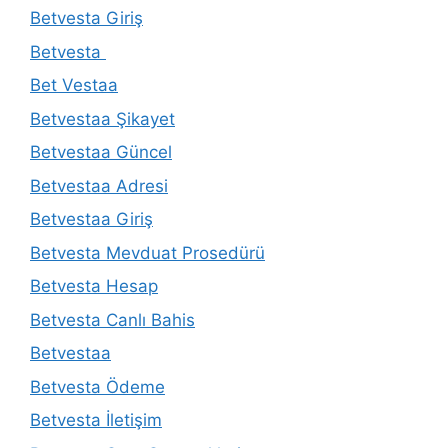
Betvesta Giriş
Betvesta
Bet Vestaa
Betvestaa Şikayet
Betvestaa Güncel
Betvestaa Adresi
Betvestaa Giriş
Betvesta Mevduat Prosedürü
Betvesta Hesap
Betvesta Canlı Bahis
Betvestaa
Betvesta Ödeme
Betvesta İletişim