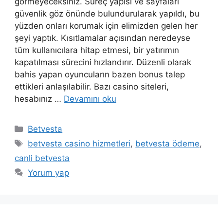
görmeyeceksiniz. Süreç yapısı ve sayfaları
güvenlik göz önünde bulundurularak yapıldı, bu
yüzden onları korumak için elimizden gelen her
şeyi yaptık. Kısıtlamalar açısından neredeyse
tüm kullanıcılara hitap etmesi, bir yatırımın
kapatılması sürecini hızlandırır. Düzenli olarak
bahis yapan oyuncuların bazen bonus talep
ettikleri anlaşılabilir. Bazı casino siteleri,
hesabınız …
Devamını oku
Kategoriler
Betvesta
Etiketler
betvesta casino hizmetleri
,
betvesta ödeme
,
canli betvesta
Yorum yap