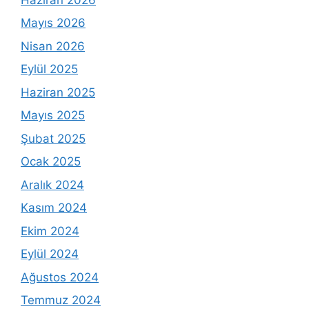
Mayıs 2026
Nisan 2026
Eylül 2025
Haziran 2025
Mayıs 2025
Şubat 2025
Ocak 2025
Aralık 2024
Kasım 2024
Ekim 2024
Eylül 2024
Ağustos 2024
Temmuz 2024