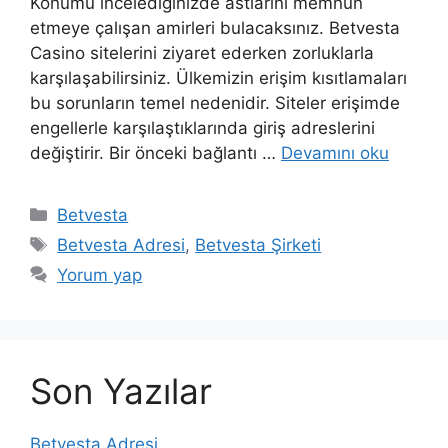
Konumu incelediğinizde astlarını memnun
etmeye çalışan amirleri bulacaksınız. Betvesta
Casino sitelerini ziyaret ederken zorluklarla
karşılaşabilirsiniz. Ülkemizin erişim kısıtlamaları
bu sorunların temel nedenidir. Siteler erişimde
engellerle karşılaştıklarında giriş adreslerini
değiştirir. Bir önceki bağlantı …
Devamını oku
Kategoriler
Betvesta
Etiketler
Betvesta Adresi
,
Betvesta Şirketi
Yorum yap
Son Yazılar
Betvesta Adresi