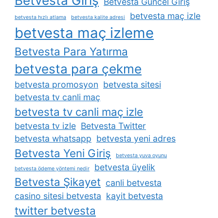
Betvesta Giriş
Betvesta Güncel Giriş
betvesta maç izle
betvesta hızlı atlama
betvesta kalite adresi
betvesta maç izleme
Betvesta Para Yatırma
betvesta para çekme
betvesta promosyon
betvesta sitesi
betvesta tv canli maç
betvesta tv canli maç izle
betvesta tv izle
Betvesta Twitter
betvesta whatsapp
betvesta yeni adres
Betvesta Yeni Giriş
betvesta yuva oyunu
betvesta üyelik
betvesta ödeme yöntemi nedir
Betvesta Şikayet
canli betvesta
casino sitesi betvesta
kayit betvesta
twitter betvesta