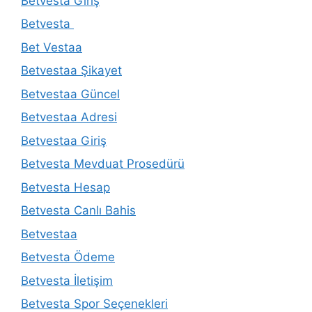
Betvesta Giriş
Betvesta
Bet Vestaa
Betvestaa Şikayet
Betvestaa Güncel
Betvestaa Adresi
Betvestaa Giriş
Betvesta Mevduat Prosedürü
Betvesta Hesap
Betvesta Canlı Bahis
Betvestaa
Betvesta Ödeme
Betvesta İletişim
Betvesta Spor Seçenekleri