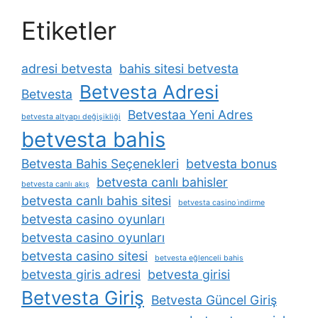
Etiketler
adresi betvesta
bahis sitesi betvesta
Betvesta Adresi
Betvesta
Betvestaa Yeni Adres
betvesta altyapı değişikliği
betvesta bahis
Betvesta Bahis Seçenekleri
betvesta bonus
betvesta canlı bahisler
betvesta canlı akış
betvesta canlı bahis sitesi
betvesta casino i̇ndirme
betvesta casino oyunları
betvesta casino oyunları
betvesta casino sitesi
betvesta eğlenceli bahis
betvesta giris adresi
betvesta girisi
Betvesta Giriş
Betvesta Güncel Giriş