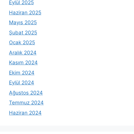
Eylül 2025
Haziran 2025
Mayıs 2025
Şubat 2025
Ocak 2025
Aralık 2024
Kasım 2024
Ekim 2024
Eylül 2024
Ağustos 2024
Temmuz 2024
Haziran 2024