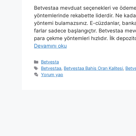
Betvestaa mevduat seçenekleri ve ödeme
yöntemlerinde rekabette liderdir. Ne kada
yöntemi bulamazsınız. E-cüzdanlar, banka 
farlar sadece başlangıçtır. Betvestaa me
para çekme yöntemleri hızlıdır. İlk depoz
Devamını oku
Kategoriler
Betvesta
Etiketler
Betvestaa
,
Betvestaa Bahis Oran Kalitesi
,
Betve
Yorum yap