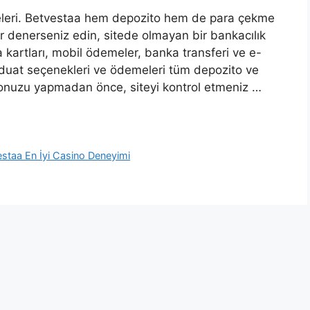
leri. Betvestaa hem depozito hem de para çekme
r denerseniz edin, sitede olmayan bir bankacılık
kartları, mobil ödemeler, banka transferi ve e-
vduat seçenekleri ve ödemeleri tüm depozito ve
itonuzu yapmadan önce, siteyi kontrol etmeniz …
staa En İyi Casino Deneyimi