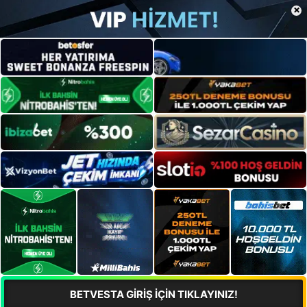
×
BETVESTA GİRİŞ İÇİN TIKLAYINIZ!