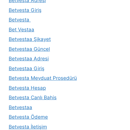
Betvesta Adresi
Betvesta Giriş
Betvesta
Bet Vestaa
Betvestaa Şikayet
Betvestaa Güncel
Betvestaa Adresi
Betvestaa Giriş
Betvesta Mevduat Prosedürü
Betvesta Hesap
Betvesta Canlı Bahis
Betvestaa
Betvesta Ödeme
Betvesta İletişim