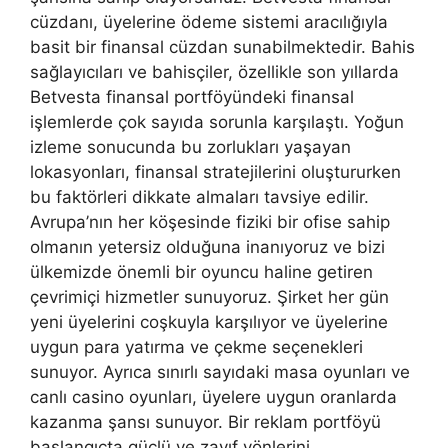
cüzdanı, üyelerine ödeme sistemi aracılığıyla
basit bir finansal cüzdan sunabilmektedir. Bahis
sağlayıcıları ve bahisçiler, özellikle son yıllarda
Betvesta finansal portföyündeki finansal
işlemlerde çok sayıda sorunla karşılaştı. Yoğun
izleme sonucunda bu zorlukları yaşayan
lokasyonları, finansal stratejilerini oluştururken
bu faktörleri dikkate almaları tavsiye edilir.
Avrupa’nın her köşesinde fiziki bir ofise sahip
olmanın yetersiz olduğuna inanıyoruz ve bizi
ülkemizde önemli bir oyuncu haline getiren
çevrimiçi hizmetler sunuyoruz. Şirket her gün
yeni üyelerini coşkuyla karşılıyor ve üyelerine
uygun para yatırma ve çekme seçenekleri
sunuyor. Ayrıca sınırlı sayıdaki masa oyunları ve
canlı casino oyunları, üyelere uygun oranlarda
kazanma şansı sunuyor. Bir reklam portföyü
başlangıçta güçlü ve zayıf yönlerini