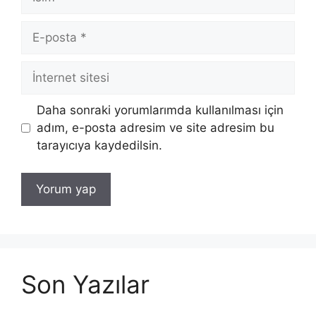
E-
posta
İnternet
sitesi
Daha sonraki yorumlarımda kullanılması için
adım, e-posta adresim ve site adresim bu
tarayıcıya kaydedilsin.
Son Yazılar