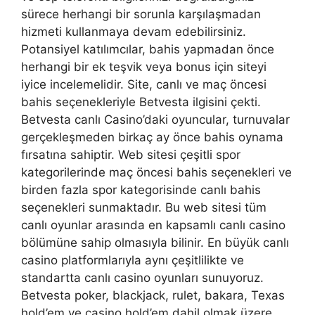
sürece herhangi bir sorunla karşılaşmadan
hizmeti kullanmaya devam edebilirsiniz.
Potansiyel katılımcılar, bahis yapmadan önce
herhangi bir ek teşvik veya bonus için siteyi
iyice incelemelidir. Site, canlı ve maç öncesi
bahis seçenekleriyle Betvesta ilgisini çekti.
Betvesta canlı Casino’daki oyuncular, turnuvalar
gerçekleşmeden birkaç ay önce bahis oynama
fırsatına sahiptir. Web sitesi çeşitli spor
kategorilerinde maç öncesi bahis seçenekleri ve
birden fazla spor kategorisinde canlı bahis
seçenekleri sunmaktadır. Bu web sitesi tüm
canlı oyunlar arasında en kapsamlı canlı casino
bölümüne sahip olmasıyla bilinir. En büyük canlı
casino platformlarıyla aynı çeşitlilikte ve
standartta canlı casino oyunları sunuyoruz.
Betvesta poker, blackjack, rulet, bakara, Texas
hold’em ve casino hold’em dahil olmak üzere