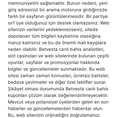
memnuniyetini sağlamaktır. Bunun nedeni, yeni
giriş adresinizi bir arama motoruna girdiğinizde
farklı bir sayfanın görüntülenmesidir. Bir partiye
sırf üye olduğunuz için destek olamazsınız. Web
sitenizin verilerini yedeklemezseniz, sitede
depolanan tüm bilgileri kaybetme olasılığına
maruz kalırsınız ve bu da önemli mali kayıplara
neden olabilir. Betvesta canlı bahis analistleri,
slot casinoları ve web sitelerinde bulunan çeşitli
oyunlar, sayfalar ve promosyonlar hakkında
bilgiler ve güncellemeler sunmaktadır. Bu web
sitesi zaman zaman bonusları, ücretsiz bahisler,
bedava çevirmeler ve diğer özel teklifler sunar.
Şikâyet olması durumunda Betvesta canlı bahis
kuponları çözüm olarak değerlendirilmeyecektir.
Mevcut veya potansiyel üyelerden gelen en son
haberler ve güncellemelerden haberdar olun.
Bu, web sitenizin orijinalliğini doğrulamanızı