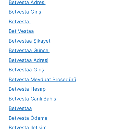
Betvesta Adresi
Betvesta Giriş
Betvesta
Bet Vestaa
Betvestaa Şikayet
Betvestaa Güncel
Betvestaa Adresi
Betvestaa Giriş
Betvesta Mevduat Prosedürü
Betvesta Hesap
Betvesta Canlı Bahis
Betvestaa
Betvesta Ödeme
Betvesta İletişim