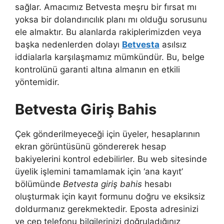
sağlar. Amacımız Betvesta meşru bir fırsat mı
yoksa bir dolandırıcılık planı mı olduğu sorusunu
ele almaktır. Bu alanlarda rakiplerimizden veya
başka nedenlerden dolayı
Betvesta
asılsız
iddialarla karşılaşmamız mümkündür. Bu, belge
kontrolünü garanti altına almanın en etkili
yöntemidir.
Betvesta Giriş Bahis
Çek gönderilmeyeceği için üyeler, hesaplarının
ekran görüntüsünü göndererek hesap
bakiyelerini kontrol edebilirler. Bu web sitesinde
üyelik işlemini tamamlamak için ‘ana kayıt’
bölümünde
Betvesta giriş bahis
hesabı
oluşturmak için kayıt formunu doğru ve eksiksiz
doldurmanız gerekmektedir. Eposta adresinizi
ve cep telefonu bilgilerinizi doğruladığınız