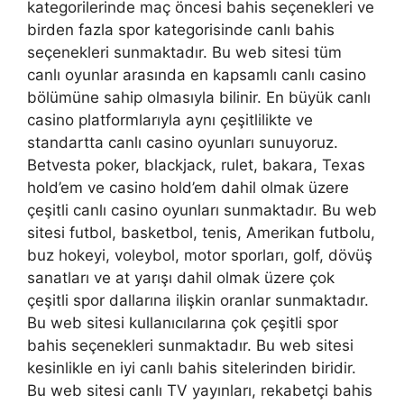
kategorilerinde maç öncesi bahis seçenekleri ve
birden fazla spor kategorisinde canlı bahis
seçenekleri sunmaktadır. Bu web sitesi tüm
canlı oyunlar arasında en kapsamlı canlı casino
bölümüne sahip olmasıyla bilinir. En büyük canlı
casino platformlarıyla aynı çeşitlilikte ve
standartta canlı casino oyunları sunuyoruz.
Betvesta poker, blackjack, rulet, bakara, Texas
hold’em ve casino hold’em dahil olmak üzere
çeşitli canlı casino oyunları sunmaktadır. Bu web
sitesi futbol, ​​basketbol, ​​tenis, Amerikan futbolu,
buz hokeyi, voleybol, motor sporları, golf, dövüş
sanatları ve at yarışı dahil olmak üzere çok
çeşitli spor dallarına ilişkin oranlar sunmaktadır.
Bu web sitesi kullanıcılarına çok çeşitli spor
bahis seçenekleri sunmaktadır. Bu web sitesi
kesinlikle en iyi canlı bahis sitelerinden biridir.
Bu web sitesi canlı TV yayınları, rekabetçi bahis