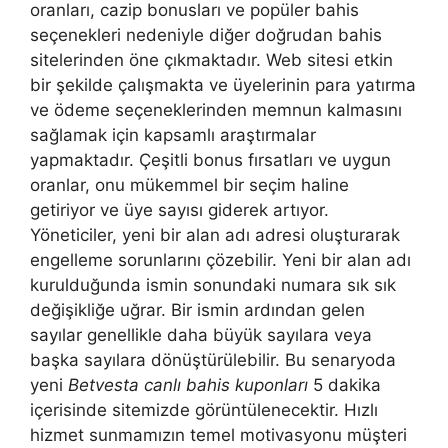
oranları, cazip bonusları ve popüler bahis
seçenekleri nedeniyle diğer doğrudan bahis
sitelerinden öne çıkmaktadır. Web sitesi etkin
bir şekilde çalışmakta ve üyelerinin para yatırma
ve ödeme seçeneklerinden memnun kalmasını
sağlamak için kapsamlı araştırmalar
yapmaktadır. Çeşitli bonus fırsatları ve uygun
oranlar, onu mükemmel bir seçim haline
getiriyor ve üye sayısı giderek artıyor.
Yöneticiler, yeni bir alan adı adresi oluşturarak
engelleme sorunlarını çözebilir. Yeni bir alan adı
kurulduğunda ismin sonundaki numara sık sık
değişikliğe uğrar. Bir ismin ardından gelen
sayılar genellikle daha büyük sayılara veya
başka sayılara dönüştürülebilir. Bu senaryoda
yeni
Betvesta canlı bahis kuponları
5 dakika
içerisinde sitemizde görüntülenecektir. Hızlı
hizmet sunmamızın temel motivasyonu müşteri