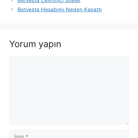
Betvesta Çevrimiçi Siteler
Betvesta Hesabımı Neden Kapattı
Yorum yapın
Yorum
İsim