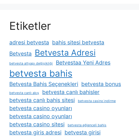
Etiketler
adresi betvesta
bahis sitesi betvesta
Betvesta Adresi
Betvesta
Betvestaa Yeni Adres
betvesta altyapı değişikliği
betvesta bahis
Betvesta Bahis Seçenekleri
betvesta bonus
betvesta canlı bahisler
betvesta canlı akış
betvesta canlı bahis sitesi
betvesta casino i̇ndirme
betvesta casino oyunları
betvesta casino oyunları
betvesta casino sitesi
betvesta eğlenceli bahis
betvesta giris adresi
betvesta girisi