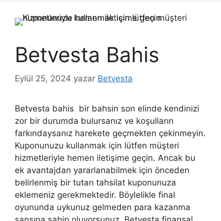
Betvesta Bahis
Eylül 25, 2024
yazar
Betvesta
Betvesta bahis bir bahsin son elinde kendinizi
zor bir durumda bulursanız ve koşulların
farkındaysanız harekete geçmekten çekinmeyin.
Kuponunuzu kullanmak için lütfen müşteri
hizmetleriyle hemen iletişime geçin. Ancak bu
ek avantajdan yararlanabilmek için önceden
belirlenmiş bir tutarı tahsilat kuponunuza
eklemeniz gerekmektedir. Böylelikle final
oyununda uykunuz gelmeden para kazanma
şansına sahip oluyorsunuz. Betvesta finansal